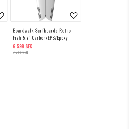
ägg till i favoritlistan
Lägg till i favoritlis
Boardwalk Surfboards Retro
Fish 5,7" Carbon/EPS/Epoxy
6 599 SEK
7 799 SEK