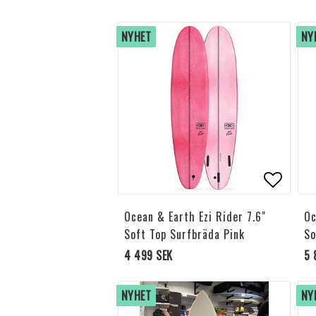
NYHET
NY
Lägg til
Ocean & Earth Ezi Rider 7.6"
Oc
Soft Top Surfbräda Pink
So
4 499 SEK
5 
NYHET
NY