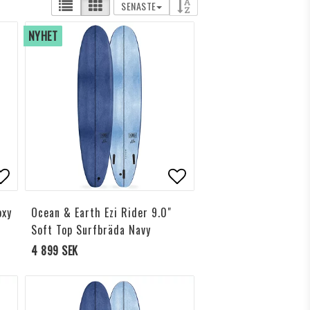
SENASTE
NYHET
ägg till i favoritlistan
Lägg till i favoritlis
oxy
Ocean & Earth Ezi Rider 9.0"
Soft Top Surfbräda Navy
4 899 SEK