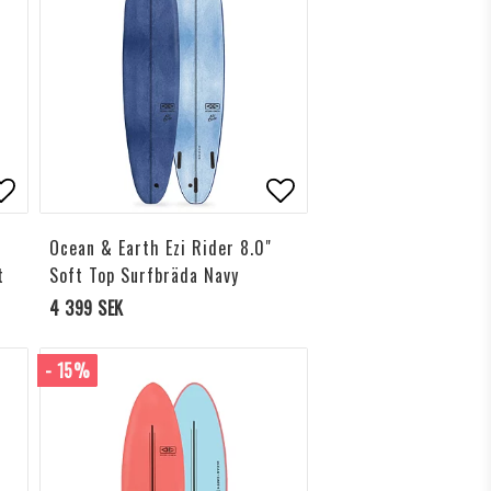
ägg till i favoritlistan
Lägg till i favoritlis
Ocean & Earth Ezi Rider 8.0"
t
Soft Top Surfbräda Navy
4 399 SEK
- 15%