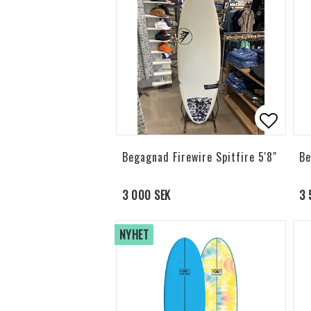
Lägg til
Begagnad Firewire Spitfire 5'8"
Be
3 000 SEK
3 
NYHET