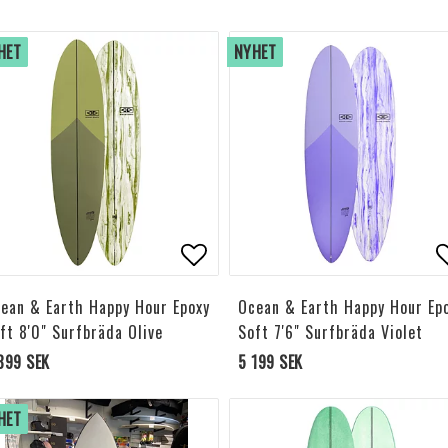
HET
NYHET
l i favoritlistan
Lägg till i favoritlistan
L
ean & Earth Happy Hour Epoxy
Ocean & Earth Happy Hour Ep
ft 8'0" Surfbräda Olive
Soft 7'6" Surfbräda Violet
899 SEK
5 199 SEK
HET