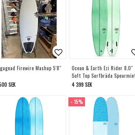
l i favoritlistan
Lägg till i favoritlistan
L
gagnad Firewire Mashup 5'8"
Ocean & Earth Ezi Rider 8.0"
Soft Top Surfbräda Spearmin
500 SEK
4 399 SEK
- 15%