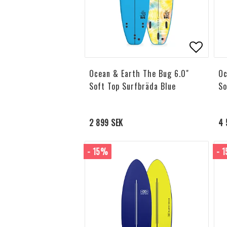
Lägg til
Ocean & Earth The Bug 6.0"
Oc
Soft Top Surfbräda Blue
So
2 899 SEK
4 
- 15%
- 