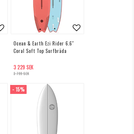
ägg till i favoritlistan
Lägg till i favoritlis
Ocean & Earth Ezi Rider 6.6"
p
Coral Soft Top Surfbräda
3 229 SEK
3 799 SEK
- 15%