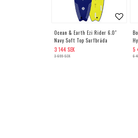
Lägg til
Ocean & Earth Ezi Rider 6.0"
Bo
Navy Soft Top Surfbräda
Hy
3 144 SEK
5 
3 699 SEK
6 