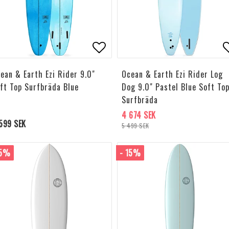
l i favoritlistan
Lägg till i favoritlistan
L
ean & Earth Ezi Rider 9.0"
Ocean & Earth Ezi Rider Log
ft Top Surfbräda Blue
Dog 9.0" Pastel Blue Soft To
Surfbräda
4 674 SEK
599 SEK
5 499 SEK
15%
- 15%