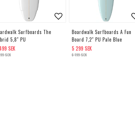
l i favoritlistan
Lägg till i favoritlistan
L
ardwalk Surfboards The
Boardwalk Surfboards A Fun
brid 5,8" PU
Board 7,2" PU Pale Blue
499 SEK
5 299 SEK
499 SEK
6 199 SEK