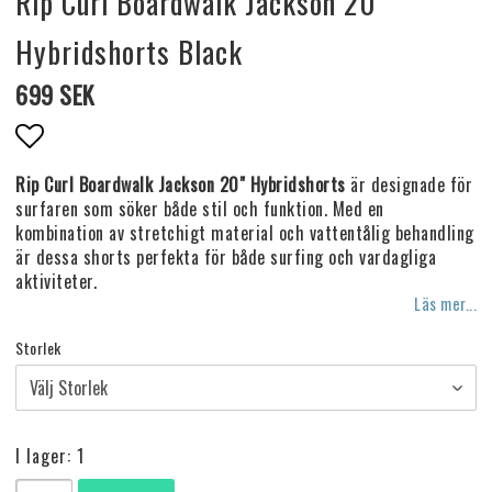
Rip Curl Boardwalk Jackson 20"
Hybridshorts Black
699 SEK
Lägg till i favoritlistan
Rip Curl Boardwalk Jackson 20" Hybridshorts
är designade för
surfaren som söker både stil och funktion. Med en
kombination av stretchigt material och vattentålig behandling
är dessa shorts perfekta för både surfing och vardagliga
aktiviteter.
Läs mer...
Storlek
I lager: 1