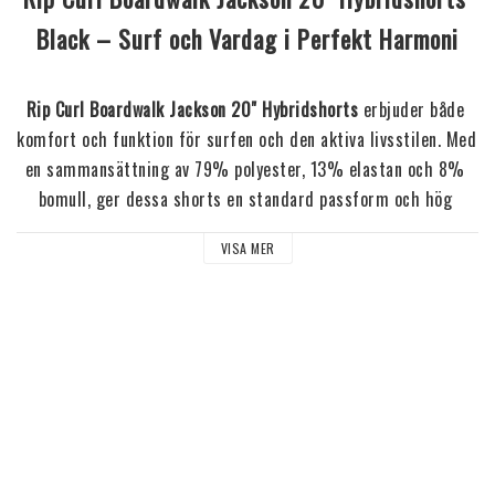
Black – Surf och Vardag i Perfekt Harmoni
Rip Curl Boardwalk Jackson 20" Hybridshorts
 erbjuder både 
komfort och funktion för surfen och den aktiva livsstilen. Med 
en sammansättning av 79% polyester, 13% elastan och 8% 
bomull, ger dessa shorts en standard passform och hög 
flexibilitet. 20” outseamen ger ett längre snitt, och med DWR 
VISA MER
(Durable Water Repellent) behandling och hydrophobic quick 
dry-teknologi torkar de snabbt efter ett dopp i vattnet. 
Meshfickorna, bakfickorna med stilren kantdetalj och 
sidofickan med dragkedja gör att du kan förvara småsaker på 
ett praktiskt sätt.
Material
: 79% polyester, 13% elastan, 8% bomull – 
stretchigt och hållbart.