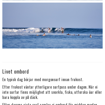
Livet ombord
En typisk dag börjar med morgonsurf innan frukost.
Efter frukost väntar ytterligare surfpass under dagen. När vi
inte surfar finns möjlighet att snorkla, fiska, utforska öar eller
bara koppla av på däck.
Efter dagens sista surf samlas vi ombord för middag medan