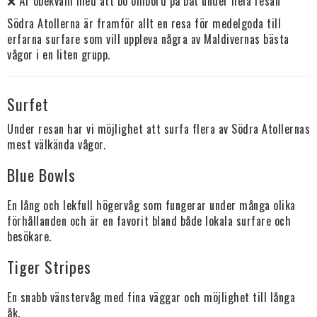
❌ Är obekväm med att bo ombord på båt under hela resan
Södra Atollerna är framför allt en resa för medelgoda till
erfarna surfare som vill uppleva några av Maldivernas bästa
vågor i en liten grupp.
Surfet
Under resan har vi möjlighet att surfa flera av Södra Atollernas
mest välkända vågor.
Blue Bowls
En lång och lekfull högervåg som fungerar under många olika
förhållanden och är en favorit bland både lokala surfare och
besökare.
Tiger Stripes
En snabb vänstervåg med fina väggar och möjlighet till långa
åk.