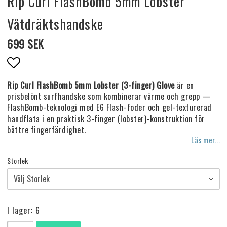
Rip Curl FlashBomb 5mm Lobster
Våtdräktshandske
699 SEK
Lägg till i favoritlistan
Rip Curl FlashBomb 5mm Lobster (3-finger) Glove
är en
prisbelönt surfhandske som kombinerar värme och grepp —
FlashBomb-teknologi med E6 Flash-foder och gel-texturerad
handflata i en praktisk 3-finger (lobster)-konstruktion för
bättre fingerfärdighet.
Läs mer...
Storlek
I lager: 6