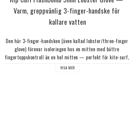
Varm, greppvänlig 3-finger-handske för 
kallare vatten
Den här 3-finger-handsken (även kallad lobster/three-finger 
glove) förenar isoleringen hos en mitten med bättre 
fingertoppskontroll än en hel mitten — perfekt för kite-surf, 
SUP och paddling där både värme och grepp är viktiga. Rip 
VISA MER
Curls 
E6 Flash Lining
 ger snabb värmeuppbyggnad och god 
termisk återkastning, medan den 
gel-texturerade handflatan
levererar tryggt grepp mot bräda eller utrustning. Handsken 
är byggd i högkvalitativ neopren med tät ergonomisk 
konstruktion för minimalt vatteninsläpp och maximal komfort.
Specifikationer & funktioner