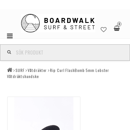
0
Toggle
navigation
SURF
Våtdräkter
Rip Curl FlashBomb 5mm Lobster
Våtdräktshandske